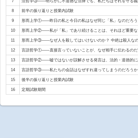
7
法哲学③――明らかに不道徳な法律でも、私たちはそれを守る義
8
前半の振り返りと授業内試験
9
形而上学①――昨日の私と今日の私はなぜ同じ「私」なのだろう
10
形而上学②――私が「私」であり続けることは、それほど重要な
11
形而上学③――なぜ人を殺してはいけないのか？ 中絶は殺人な
12
言語哲学①――直接言っていないことが、なぜ相手に伝わるのだ
13
言語哲学②——嘘ではないが誤解させる発言は、法的・道徳的に
14
言語哲学③——私たちの会話はなぜすれ違ってしまうのだろうか
15
後半の振り返りと授業内試験
16
定期試験期間