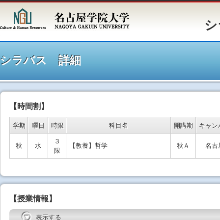
シラバ
シラバス 詳細
【時間割】
学期
曜日
時限
科目名
開講期
キャン
３
秋
水
【教養】哲学
秋Ａ
名古
限
【授業情報】
表示する