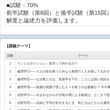
■試験：70%
前半試験（第8回）と後半試験（第15回
解度と論述力を評価します。
【講義テーマ】
回数
テーマ
1
イントロダクション：哲学って何やるの？
2
倫理学①――５人の命を救うためなら無実の１人を殺しても許さ
3
倫理学②――なぜ私たちは「直接手を下す」ことには強い抵抗を
4
倫理学③――飢餓や貧困で苦しむ人々を救うのは義務か？ 牛や
5
法哲学①――生まれながらの才能や運による格差は、どこまで是
6
法哲学②――自由と平等が対立するとき、私たちはどちらを優先