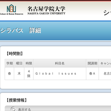
シラバ
シラバス 詳細
【時間割】
学期
曜日
時限
科目名
開講期
キャン
４
春
木
Ｇｌｏｂａｌ Ｉｓｓｕｅｓ
春Ａ
名古
限
【授業情報】
表示する