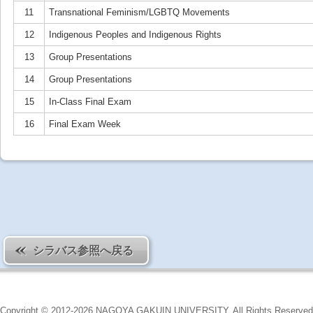
11
Transnational Feminism/LGBTQ Movements
12
Indigenous Peoples and Indigenous Rights
13
Group Presentations
14
Group Presentations
15
In-Class Final Exam
16
Final Exam Week
シラバス参照へ戻る
Copyright © 2012-2026 NAGOYA GAKUIN UNIVERSITY. All Rights Reserved