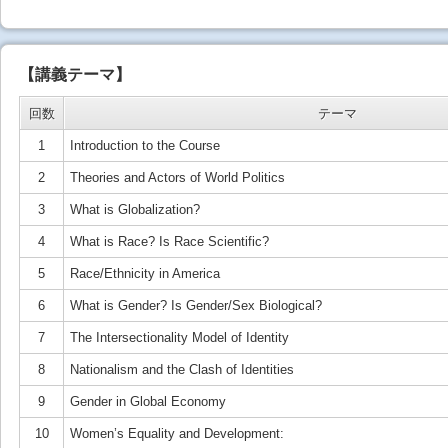
【講義テーマ】
回数
テーマ
1
Introduction to the Course
2
Theories and Actors of World Politics
3
What is Globalization?
4
What is Race? Is Race Scientific?
5
Race/Ethnicity in America
6
What is Gender? Is Gender/Sex Biological?
7
The Intersectionality Model of Identity
8
Nationalism and the Clash of Identities
9
Gender in Global Economy
10
Women’s Equality and Development: