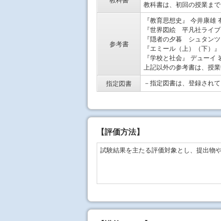
教科書
教科書は、初回の授業まで
『教育思想史』 今井康雄 有
『世界図絵 平凡社ライブラリ
『隠者の夕暮 シュタンツだ
参考書
『エミール（上）（下）』 ル
『学校と社会』 デューイ 岩
上記以外の参考書は、授業
－指定図書は、登録されて
指定図書
【
評価方法
】
試験結果を主たる評価対象とし、提出物