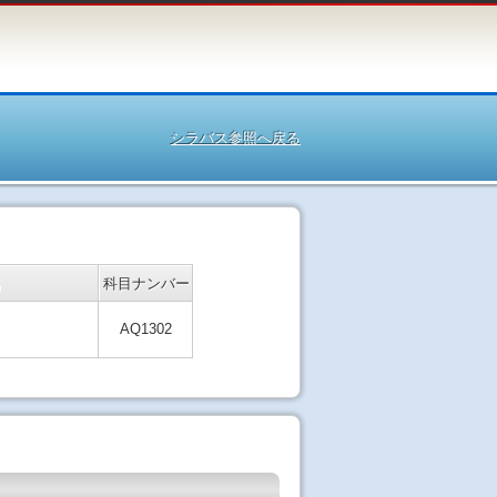
シラバス参照へ戻る
名
科目ナンバー
AQ1302