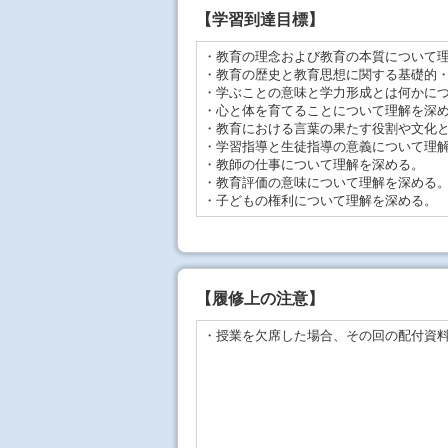
【学習到達目標】
・教育の理念および教育の本質について
・教育の歴史と教育思想に関する基礎的
・学ぶことの意味と学力形成とは何かに
・心と体を育てることについて理解を深
・教育における言葉の果たす役割や文化
・学習指導と生徒指導の意義について理
・教師の仕事について理解を深める。
・教育評価の意味について理解を深める
・子どもの権利について理解を深める。
【
履修上の注意
】
・授業を欠席した場合、その回の配付資