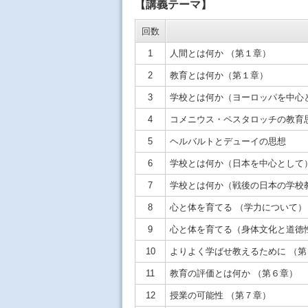
【講義テーマ】
回数
1
人間とは何か （第１章）
2
教育とは何か（第１章）
3
学校とは何か（ヨーロッパを中心
4
コメニウス・ペスタロッチの教育
5
ヘルバルトとデューイの思想
6
学校とは何か（日本を中心として
7
学校とは何か（戦後の日本の学校
8
心と体を育てる （学力について
9
心と体を育てる（身体文化と道徳
10
よりよく学ばせ教えるために （第
11
教育の評価とは何か （第６章）
12
授業の可能性 （第７章）