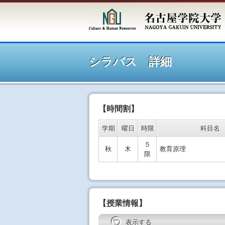
シラ
シラバス 詳細
【時間割】
学期
曜日
時限
科目名
５
秋
木
教育原理
限
【授業情報】
表示する