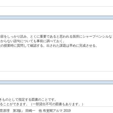
内容をしっかり読み、とくに重要であると思われる箇所にシャープペンシルな
分からない語句についても事前に調べておく。
次の授業時に質問して確認する。出された課題は早めに完成させる。
きものとして指定する図書のことです。
ることができます。（一部貸出不可の図書もあります。）
原理 第3版』 田嶋一 他 有斐閣アルマ 2019