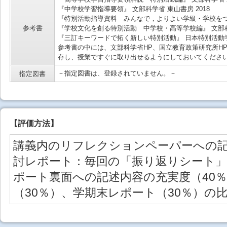
『中学校学習指導要領』 文部科学省 東山書房 2018
『特別活動指導資料 みんなで，よりよい学級・学校をつく
参考書
『学校文化を創る特別活動 中学校・高等学校編』 文部科学
『三訂キーワードで拓く新しい特別活動』 日本特別活動学会
参考書の中には、文部科学省HP、国立教育政策研究所H
存し、授業ですぐに取り出せるようにしておいてくださ
－指定図書は、登録されていません。－
指定図書
【
評価方法
】
講義内のリフレクションペーパーへの
討レポート：毎回の「振り返りシート
ポート裏面への記述内容の充実度（40
（30％）、学期末レポート（30％）の