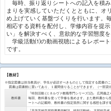
毎時、振り返りシートへの記入を積み
まりを実感していただくとともに、オ
め上げていく基盤づくりを行います。毎
相応する資料を配付し、学修内容を提示
い」を解決すべく、意欲的な学習態度を
学級活動⑴の動画視聴によるレポート
です。
【教材】
※指定図書は担当教員が、学生が必読すべきものとして指定する図書のこ
図書は図書館に置いてあり、１週間借りることができます。（一部貸出
『特別活動 (ミネルヴァ教職専門シリーズ12)』 広岡義之ら
教科書
毎回、教科書を使って学修を進めます。また教科書から
ートへの記載時、教科書の指定箇所に関する感想を課す
『高等学校学習指導要領解説 特別活動編』 文部科学省 東