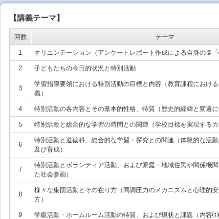
【講義テーマ】
回数
テーマ
1
オリエンテーション（アンケートレポート作成による自身の＠「
2
子どもたちの今日的状況と特別活動
学習指導要領における特別活動の目標と内容（教育課程における
3
義）
4
特別活動の各内容とその基本的性格、特質（歴史的経緯と変遷に
5
特別活動と総合的な学習の時間との関連（学校目標を実現するカ
特別活動と道徳科、総合的な学習・探究との関連（体験的な活動
6
及び育成）
特別活動とボランティア活動、および家庭・地域住民や関係機関
7
た社会参画）
様々な集団活動とその在り方（同調圧力のメカニズムと心理的安
8
方）
9
学級活動・ホームルーム活動の特質、および現状と課題（内容⑴