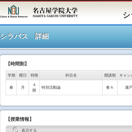
シラバ
シラバス 詳細
【時間割】
学期
曜日
時限
科目名
開講期
キャン
４
春
月
特別活動論
春Ａ
瀬
限
【授業情報】
表示する