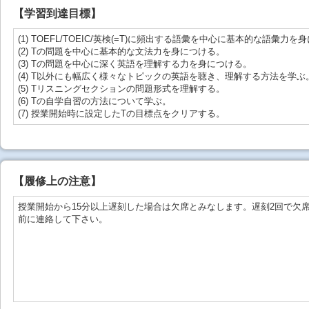
【学習到達目標】
(1) TOEFL/TOEIC/英検(=T)に頻出する語彙を中心に基本的な語彙力
(2) Tの問題を中心に基本的な文法力を身につける。
(3) Tの問題を中心に深く英語を理解する力を身につける。
(4) T以外にも幅広く様々なトピックの英語を聴き、理解する方法を学ぶ
(5) Tリスニングセクションの問題形式を理解する。
(6) Tの自学自習の方法について学ぶ。
(7) 授業開始時に設定したTの目標点をクリアする。
【
履修上の注意
】
授業開始から15分以上遅刻した場合は欠席とみなします。遅刻2回で欠
前に連絡して下さい。