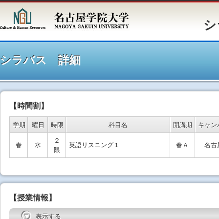
シラバ
シラバス 詳細
【時間割】
学期
曜日
時限
科目名
開講期
キャン
２
春
水
英語リスニング１
春Ａ
名古
限
【授業情報】
表示する