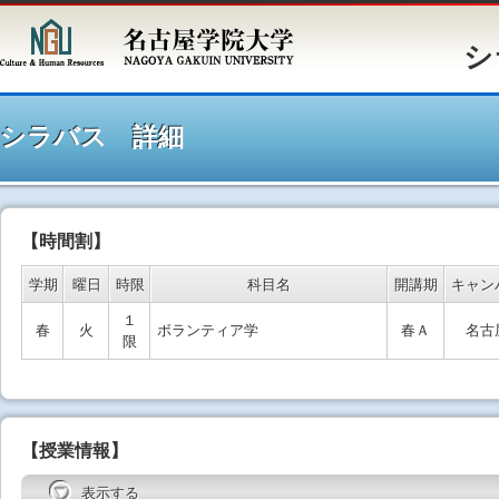
シラバ
シラバス 詳細
【時間割】
学期
曜日
時限
科目名
開講期
キャン
１
春
火
ボランティア学
春Ａ
名古
限
【授業情報】
表示する