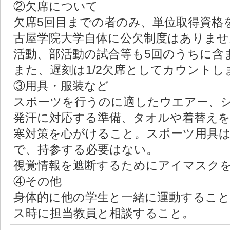
②欠席について
欠席5回目までの者のみ、単位取得資格
古屋学院大学自体に公欠制度はありませ
活動、部活動の試合等も5回のうちに含
また、遅刻は1/2欠席としてカウントし
③用具・服装など
スポーツを行うのに適したウエアー、
発汗に対応する準備、タオルや着替え
寒対策を心がけること。スポーツ用具
で、持参する必要はない。
視覚情報を遮断するためにアイマスク
④その他
身体的に他の学生と一緒に運動するこ
ス時に担当教員と相談すること。