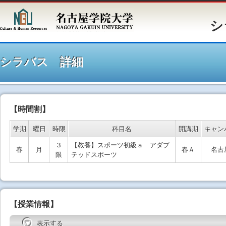
シラバ
シラバス 詳細
【時間割】
学期
曜日
時限
科目名
開講期
キャン
３
【教養】スポーツ初級ａ アダプ
春
月
春Ａ
名古
限
テッドスポーツ
【授業情報】
表示する