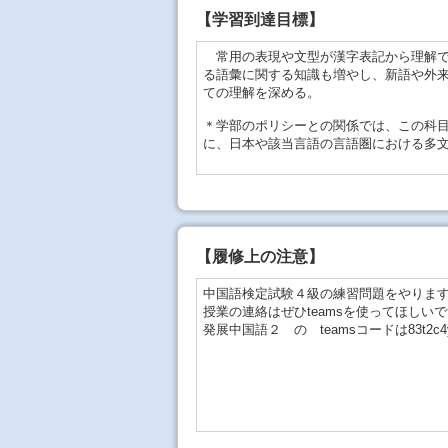
【学習到達目標】
常用の表現や文型が漢字表記から理解で
る語彙に関する知識も増やし、新語や外
ての理解を深める。
＊学部のポリシーとの関係では、この科
に、日本や該当言語の言語圏における多
【
履修上の注意
】
中国語検定試験４級の練習問題をやりま
授業の連絡はぜひteamsを使ってほしい
発展中国語２ の teamsコードは83t2c