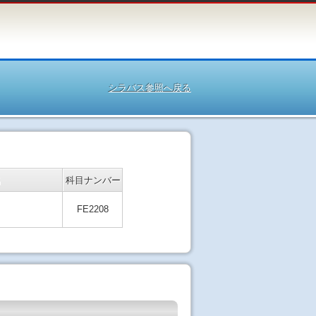
シラバス参照へ戻る
名
科目ナンバー
FE2208