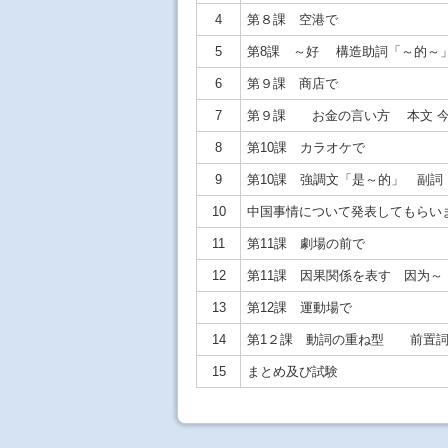
4
第８課 空港で
5
第8課 ～好 構造助詞「～的～」
6
第９課 商店で
7
第９課 お金の言い方 本文 今
8
第10課 カラオケで
9
第10課 強調文「是～的」 副詞
10
中国事情について発表してもらい
11
第11課 劇場の前で
12
第11課 因果関係を表す 因为～
13
第12課 運動場で
14
第1２課 動詞の重ね型 前置詞
15
まとめ及び試験