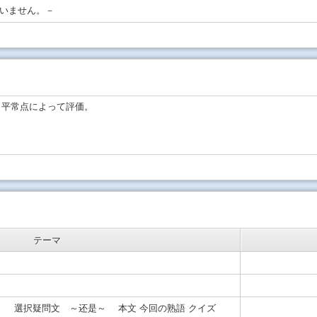
いません。－
と平常点によって評価。
テーマ
」 選択疑問文 ～还是～ 本文 今回の熟語 クイズ