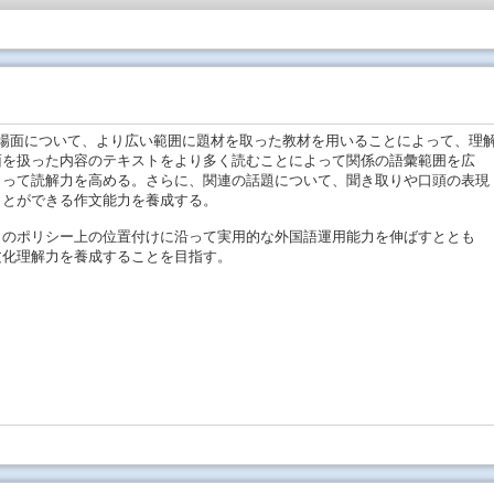
場面について、より広い範囲に題材を取った教材を用いることによって、理
面を扱った内容のテキストをより多く読むことによって関係の語彙範囲を広
よって読解力を高める。さらに、関連の話題について、聞き取りや口頭の表現
ことができる作文能力を養成する。
目のポリシー上の位置付けに沿って実用的な外国語運用能力を伸ばすととも
文化理解力を養成することを目指す。