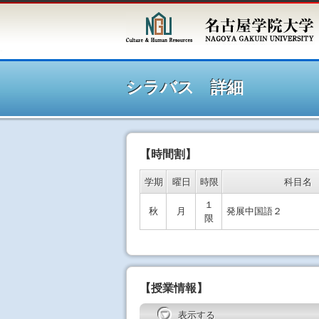
シラ
シラバス 詳細
【時間割】
学期
曜日
時限
科目名
１
秋
月
発展中国語２
限
【授業情報】
表示する