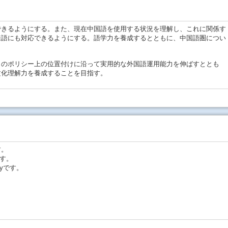
きるようにする。また、現在中国語を使用する状況を理解し、これに関係す
来語にも対応できるようにする。語学力を養成するとともに、中国語圏につい
目のポリシー上の位置付けに沿って実用的な外国語運用能力を伸ばすととも
文化理解力を養成することを目指す。
す。
です。
4yです。