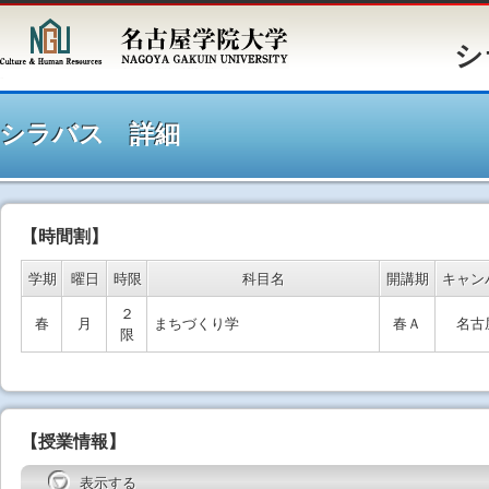
シラバ
シラバス 詳細
【時間割】
学期
曜日
時限
科目名
開講期
キャン
２
春
月
まちづくり学
春Ａ
名古
限
【授業情報】
表示する