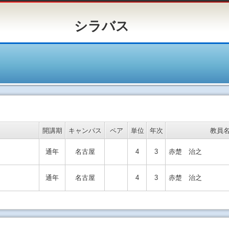
バス
開講期
キャンパス
ペア
単位
年次
教員
通年
名古屋
4
3
赤楚 治之
通年
名古屋
4
3
赤楚 治之