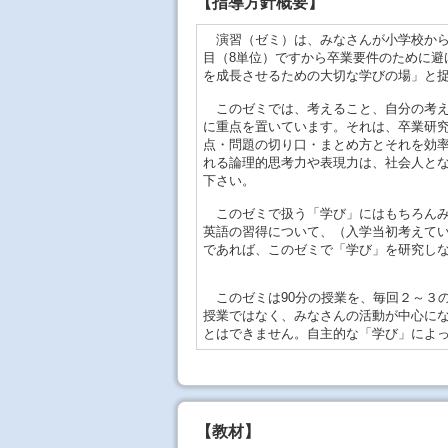
【
指導方針概要
】
演習（ゼミ）は、みなさんが小学校から
目（8単位）ですから卒業要件のために避
を成長させるための大切な学びの場」と
このゼミでは、考えること、自分の考え
に重点を置いています。それは、卒業研
点・問題の切り口・まとめ方とそれを効
れる論理的思考力や表現力は、社会人と
下さい。
このゼミで扱う「学び」にはもちろんみ
英語の習得について、（入学当初考えて
であれば、このゼミで「学び」を研究し
このゼミは90分の授業を、毎回２～３
授業ではなく、みなさんの活動が中心に
とはできません。自主的な「学び」によ
【教材】