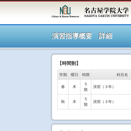
シラ
演習指導概要 詳細
【時間割】
学期
曜日
時限
科目名
５
春
木
演習（３年）
限
５
秋
木
演習（３年）
限