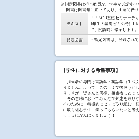
※指定図書は担当教員が、学生が必読すべ
図書は図書館に置いてあり、１週間借り
『「NGU基礎セミナーテ
テキスト
1年生の基礎ゼミの時に用
で、開講時に指示します。
－指定図書は、登録されて
指定図書
【
学生に対する希望事項
】
担当者の専門は言語学・英語学（生成文
りません。よって、このゼミで扱おうと
りますが、皆さんと同様、担当者にとっ
その意味においてみんなで知恵を絞りな
そのために、積極的にゼミに取り組む「
に取り組む学生に集ってもらいたいと考
っしょにがんばりましょう！