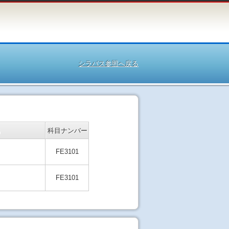
シラバス参照へ戻る
名
科目ナンバー
FE3101
FE3101