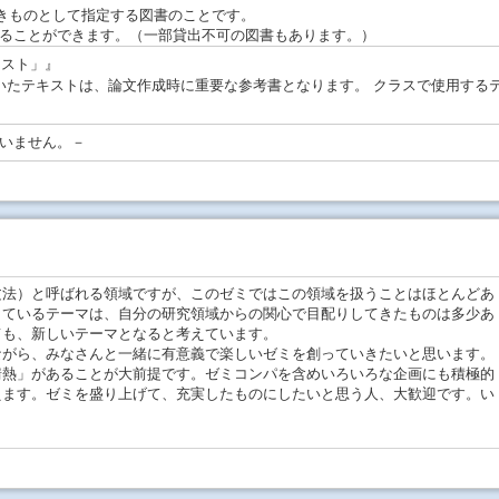
きものとして指定する図書のことです。
ることができます。（一部貸出不可の図書もあります。）
キスト」』
いたテキストは、論文作成時に重要な参考書となります。 クラスで使用する
いません。－
法）と呼ばれる領域ですが、このゼミではこの領域を扱うことはほとんどあ
しているテーマは、自分の研究領域からの関心で目配りしてきたものは多少あ
ても、新しいテーマとなると考えています。
がら、みなさんと一緒に有意義で楽しいゼミを創っていきたいと思います。
情熱」があることが大前提です。ゼミコンパを含めいろいろな企画にも積極的
えます。ゼミを盛り上げて、充実したものにしたいと思う人、大歓迎です。い