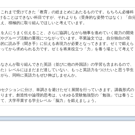
これまで受けてきた「教育」の総まとめにあたるものです。もちろん必修科
けることはできない科目ですが、それよりも（受身的な姿勢ではなく）「自
捉え、積極的に取り組んでほしいと考えています。
を人にうまく伝えること、さらに協調しながら物事を進めていく能力の開発
究やグループ活動の重視につながっています。卒業論文では、自分独自の視
率的に読み手（聞き手）に伝える表現力が必要となってきます。ゼミで鍛えら
なってから求められる力です。ゼミを将来役立つ「力」を養う場として考えて
なさんが取り組んできた英語（並びに他の外国語）の学習も含まれるので、
いた）レベルにはまだまだ達していない、もっと英語力をつけたいと思う学生
ながら、同時に英語力もぜひ伸ばしませんか。
のセクションに分け、単調さを避けたゼミ展開を行っていきます。講義形式の
なります。創造性や論理的思考は、いわゆる受験勉強型の「勉強」では養うこ
って、大学卒業する学士レベル「脳力」を鍛えましょう。