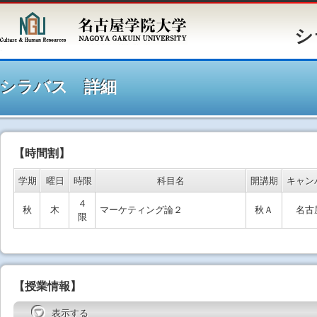
シラバ
シラバス 詳細
【時間割】
学期
曜日
時限
科目名
開講期
キャン
４
秋
木
マーケティング論２
秋Ａ
名古
限
【授業情報】
表示する