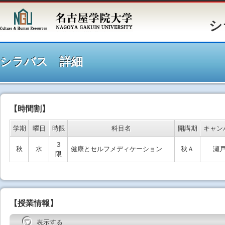
シラバ
シラバス 詳細
【時間割】
学期
曜日
時限
科目名
開講期
キャン
３
秋
水
健康とセルフメディケーション
秋Ａ
瀬
限
【授業情報】
表示する