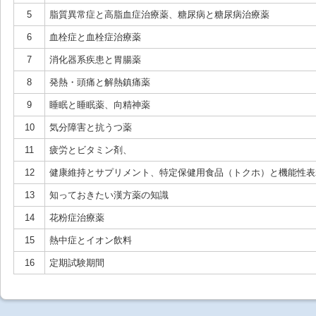
5
脂質異常症と高脂血症治療薬、糖尿病と糖尿病治療薬
6
血栓症と血栓症治療薬
7
消化器系疾患と胃腸薬
8
発熱・頭痛と解熱鎮痛薬
9
睡眠と睡眠薬、向精神薬
10
気分障害と抗うつ薬
11
疲労とビタミン剤、
12
健康維持とサプリメント、特定保健用食品（トクホ）と機能性表
13
知っておきたい漢方薬の知識
14
花粉症治療薬
15
熱中症とイオン飲料
16
定期試験期間