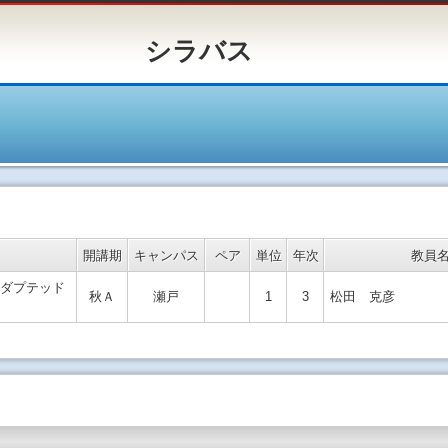
バス
開講期
キャンパス
ペア
単位
年次
教員
ダプテッド
秋Ａ
瀬戸
1
3
松田 克彦