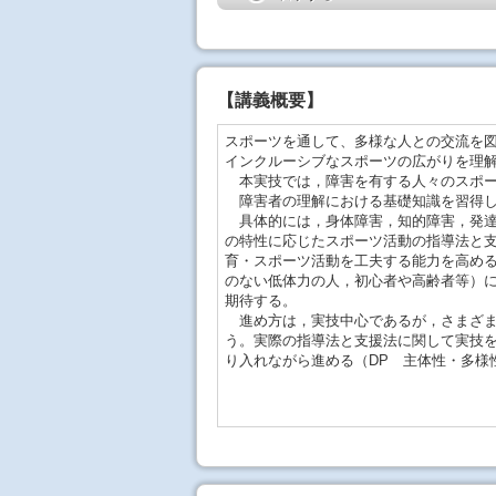
【
講義概要
】
スポーツを通して、多様な人との交流を
インクルーシブなスポーツの広がりを理解
本実技では，障害を有する人々のスポー
障害者の理解における基礎知識を習得し
具体的には，身体障害，知的障害，発達
の特性に応じたスポーツ活動の指導法と
育・スポーツ活動を工夫する能力を高め
のない低体力の人，初心者や高齢者等）
期待する。
進め方は，実技中心であるが，さまざま
う。実際の指導法と支援法に関して実技
り入れながら進める（DP 主体性・多様