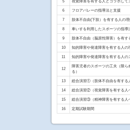
5
視覚障害を有する人とコラボして
6
フロアバレーの指導法と支援
7
肢体不自由(下肢）を有する人の
8
車いすを利用したスポーツの指導
9
肢体不自由（脳原性障害）を有す
10
知的障害や発達障害を有する人の
11
知的障害や発達障害を有する人の
障害児者のスポーツの工夫（限ら
12
る）
13
総合演習①（肢体不自由を有する
14
総合演習②（視覚障害を有する人
15
総合演習③（精神障害を有する人
16
定期試験期間