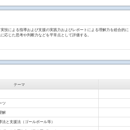
，実技による指導および支援の実践力およびレポートによる理解力を総合的に
況に応じた思考や判断力などを平常点として評価する。
テーマ
ーツ
理解
導法と支援法（ゴールボール等）