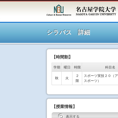
シラ
シラバス 詳細
【時間割】
学期
曜日
時限
科目名
２
スポーツ実技２０（ア
秋
火
限
スポーツ）
【授業情報】
表示する