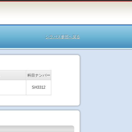
シラバス参照へ戻る
名
科目ナンバー
SH3312