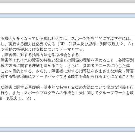
図る機会が多くなっている現代社会では、スポーツを専門的に学ぶ学生には、
し、実践する能力は必要である（DP 知識４及び思考・判断表現力２、３
ツ活動の指導および支援についてテーマとする。
，障害者に対する指導方法を学ぶ機会とする。
障害等それぞれの障害の特性と発達との関係の理解を深めること，各障害別
支援の方法に関する理解を深めること，さらに，参加者のニーズに応じた体
ることを目的とする。さらに，障害者に対する指導法をさまざまな対象（障害
に対する指導場面にフィードバックできる能力を高められるようになることを
な障害に関する基礎的・基本的な特性と支援の方法について簡単な講義も行
を行う。また，スポーツプログラムの作成と工夫に関してグループワークを取
性・表現力１、２）。