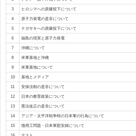
3
ヒロシマへの原爆投下について
4
原子力発電の是非について
5
ナガサキへの原爆投下について
6
福島の現実と原子力発電
7
沖縄について
8
米軍基地と沖縄
9
米軍基地について
10
基地とメディア
11
安保法制の是非について
12
日本の教育政策について
13
憲法改正の是非について
14
アジア・太平洋戦争時の日本軍の行為について
15
徴用工問題・日本軍慰安婦について
16
テスト