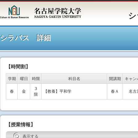
シラバ
シラバス 詳細
【時間割】
学期
曜日
時限
科目名
開講期
キャン
３
春
金
【教養】平和学
春Ａ
名古
限
【授業情報】
表示する