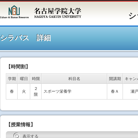
シラバ
シラバス 詳細
【時間割】
学期
曜日
時限
科目名
開講期
キャン
２
春
火
スポーツ栄養学
春Ａ
瀬
限
【授業情報】
表示する