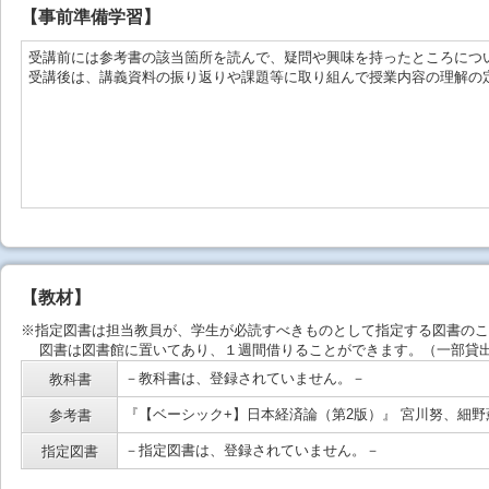
【事前準備学習】
受講前には参考書の該当箇所を読んで、疑問や興味を持ったところにつ
受講後は、講義資料の振り返りや課題等に取り組んで授業内容の理解の
【教材】
※指定図書は担当教員が、学生が必読すべきものとして指定する図書のこ
図書は図書館に置いてあり、１週間借りることができます。（一部貸出
－教科書は、登録されていません。－
教科書
『【ベーシック+】日本経済論（第2版）』 宮川努、細野薫
参考書
－指定図書は、登録されていません。－
指定図書