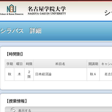
シラバ
シラバス 詳細
【時間割】
学期
曜日
時限
科目名
開講期
キャン
２
秋
木
日本経済論
秋Ａ
名古
限
【授業情報】
表示する