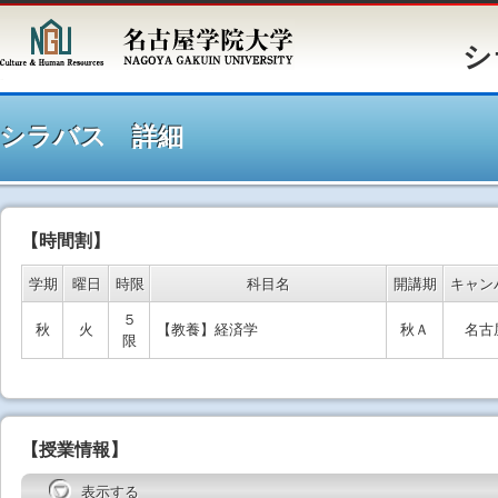
シラバ
シラバス 詳細
【時間割】
学期
曜日
時限
科目名
開講期
キャン
５
秋
火
【教養】経済学
秋Ａ
名古
限
【授業情報】
表示する