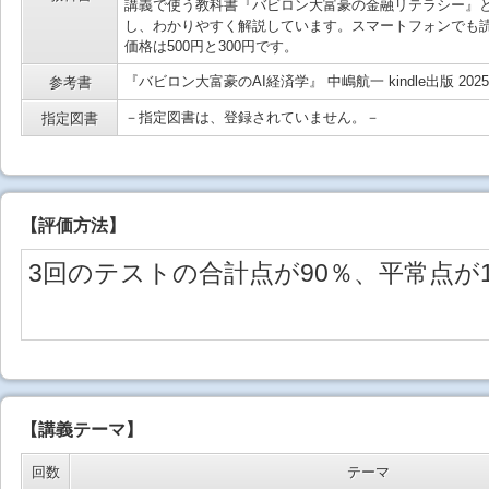
講義で使う教科書『バビロン大富豪の金融リテラシー』と
し、わかりやすく解説しています。スマートフォンでも読
価格は500円と300円です。
『バビロン大富豪のAI経済学』 中嶋航一 kindle出版 202
参考書
－指定図書は、登録されていません。－
指定図書
【
評価方法
】
3回のテストの合計点が90％、平常点が
【講義テーマ】
回数
テーマ