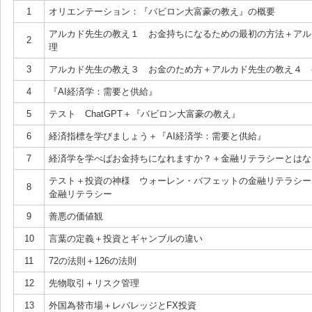
1
オリエンテーション：『バビロン大富豪の教え』の概要
アルカド先生の教え１ お金持ちになるための最初の方法＋アル
2
理
3
アルカド先生の教え３ お金のため方＋アルカド先生の教え４ 
4
『AI経済学：需要と供給』
5
テスト ChatGPT＋『バビロン大富豪の教え』
6
経済指標を学びましょう＋『AI経済学：需要と供給』
7
経済学を学べばお金持ちになれますか？＋金融リテラシーとはな
テスト＋投資の神様 ウォーレン・バフェットの金融リテラシー
8
金融リテラシー
9
善悪の価値観
10
言葉の定義＋投資とギャンブルの違い
11
72の法則＋126の法則
12
先物取引＋リスク管理
13
外国為替市場＋レバレッジとFX投資