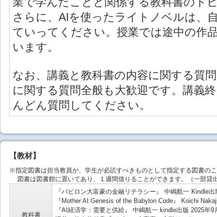
業で学んだことと関係する教科書のト
さらに、AIを使ったライトノベルは、
ていってください。授業では途中の作
います。
なお、講義と教科書の内容に関する質
に関する質問全般も大歓迎です。講義終
んどん質問してください。
【教材】
※指定図書は担当教員が、学生が必読すべきものとして指定する図書のこ
図書は図書館に置いてあり、１週間借りることができます。（一部貸出
『バビロン大富豪の金融リテラシー』 中嶋航一 Kindle出版
『Mother AI:Genesis of the Babylon Code』 Koichi Na
『AI経済学：需要と供給』 中嶋航一 kindle出版 2025年9
教科書