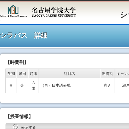
シラバ
シラバス 詳細
【時間割】
学期
曜日
時限
科目名
開講期
キャン
３
春
金
（再）日本語表現
春Ａ
瀬
限
【授業情報】
表示する