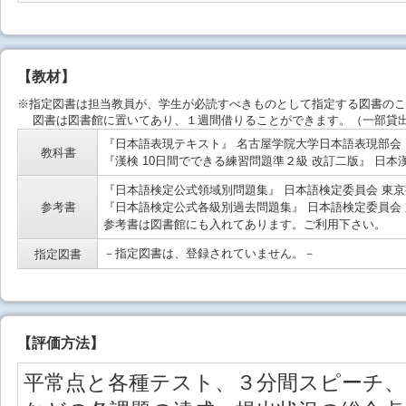
【教材】
※指定図書は担当教員が、学生が必読すべきものとして指定する図書のこ
図書は図書館に置いてあり、１週間借りることができます。（一部貸出
『日本語表現テキスト』 名古屋学院大学日本語表現部会 ク
教科書
『漢検 10日間でできる練習問題準２級 改訂二版』 日本漢
『日本語検定公式領域別問題集』 日本語検定委員会 東京書
参考書
『日本語検定公式各級別過去問題集』 日本語検定委員会 東
参考書は図書館にも入れてあります。ご利用下さい。
－指定図書は、登録されていません。－
指定図書
【
評価方法
】
平常点と各種テスト、３分間スピーチ、