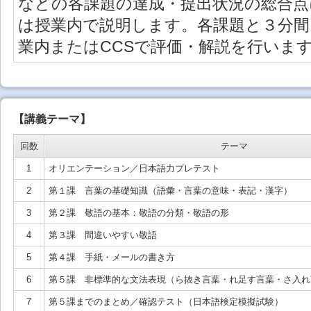
などの各課題の達成・提出状況の総合点
は授業内で説明します。各課題と３分
業内またはCCSで評価・解説を行いま
【講義テーマ】
回数
テーマ
1
オリエンテーション／日本語力プレテスト
2
第１課 言葉の基礎知識（語彙・言葉の意味・表記・漢字）
3
第２課 敬語の基本：敬語の分類・敬語の形
4
第３課 間違いやすい敬語
5
第４課 手紙・メールの書き方
6
第５課 非標準的な文法表現（ら抜き言葉・れ足す言葉・さ入れ
7
第５課までのまとめ／確認テスト（日本語検定模擬試験）