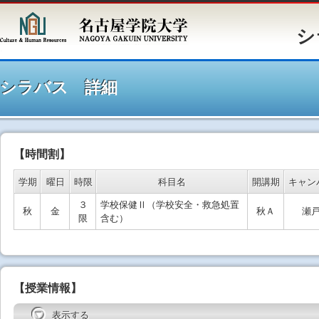
シラバ
シラバス 詳細
【時間割】
学期
曜日
時限
科目名
開講期
キャン
３
学校保健Ⅱ（学校安全・救急処置
秋
金
秋Ａ
瀬
限
含む）
【授業情報】
表示する