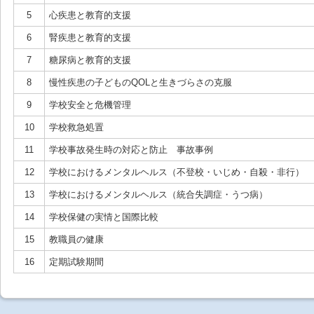
5
心疾患と教育的支援
6
腎疾患と教育的支援
7
糖尿病と教育的支援
8
慢性疾患の子どものQOLと生きづらさの克服
9
学校安全と危機管理
10
学校救急処置
11
学校事故発生時の対応と防止 事故事例
12
学校におけるメンタルヘルス（不登校・いじめ・自殺・非行）
13
学校におけるメンタルヘルス（統合失調症・うつ病）
14
学校保健の実情と国際比較
15
教職員の健康
16
定期試験期間