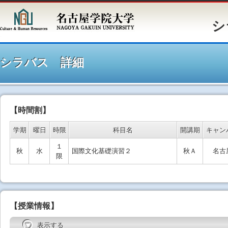
シラバ
シラバス 詳細
【時間割】
学期
曜日
時限
科目名
開講期
キャン
１
秋
水
国際文化基礎演習２
秋Ａ
名古
限
【授業情報】
表示する