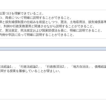
位置づけを理解できていること。
つ、両者について明確に説明することができること。
障と損失補償制度の仕組みを前提としつつ、憲法、土地収用法、損失補償基
で、判例や行政実務運用と関連させながら説明することができること。
て、憲法規定、民法規定および国家賠償法を基に、明確に説明できること。
判例や学説に沿って明確に説明することができること。
法総論1」、「行政法総論2」、「行政救済法2」、「地方自治法」、債権総
に関する授業を履修していることが望ましい。