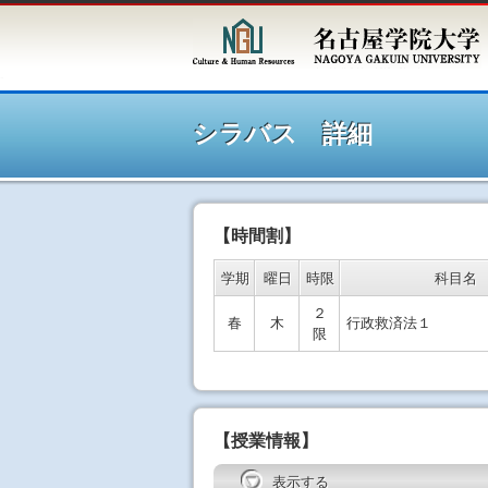
シラ
シラバス 詳細
【時間割】
学期
曜日
時限
科目名
２
春
木
行政救済法１
限
【授業情報】
表示する