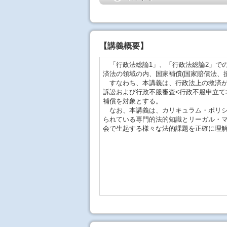
【
講義概要
】
「行政法総論1」、「行政法総論2」での
済法の領域の内、国家補償(国家賠償法、
すなわち、本講義は、行政法上の救済が
訴訟および行政不服審査<行政不服申立て
補償を対象とする。
なお、本講義は、カリキュラム・ポリシ
られている専門的法的知識とリーガル・
会で生起する様々な法的課題を正確に理