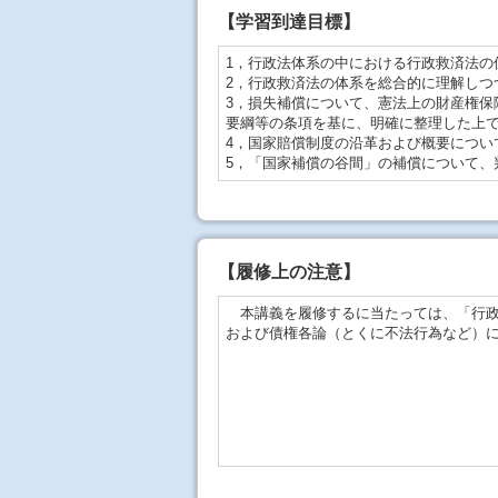
【学習到達目標】
1，行政法体系の中における行政救済法の
2，行政救済法の体系を総合的に理解しつ
3，損失補償について、憲法上の財産権保
要綱等の条項を基に、明確に整理した上
4，国家賠償制度の沿革および概要につい
5，「国家補償の谷間」の補償について、
【
履修上の注意
】
本講義を履修するに当たっては、「行政
および債権各論（とくに不法行為など）