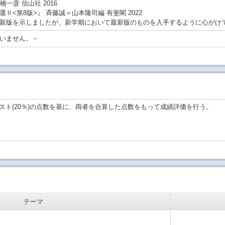
一彦 信山社 2016
Ⅱ<第8版>』 斉藤誠＝山本隆司編 有斐閣 2022
新版を示しましたが、新学期において最新版のものを入手するように心がけ
いません。－
テスト(20％)の点数を基に、両者を合算した点数をもって成績評価を行う。
テーマ