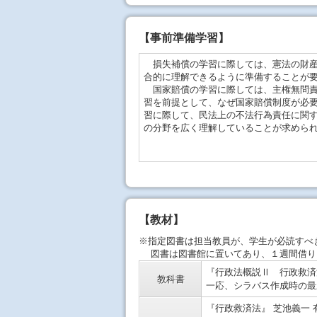
【事前準備学習】
損失補償の学習に際しては、憲法の財産
合的に理解できるように準備することが
国家賠償の学習に際しては、主権無問責
習を前提として、なぜ国家賠償制度が必
習に際して、民法上の不法行為責任に関
の分野を広く理解していることが求めら
【教材】
※指定図書は担当教員が、学生が必読すべ
図書は図書館に置いてあり、１週間借り
『行政法概説Ⅱ 行政救済法<
教科書
一応、シラバス作成時の最
『行政救済法』 芝池義一 有