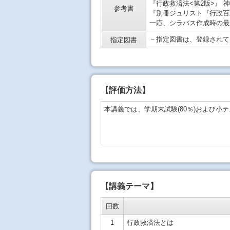
『行政救済法<第2版>』 神橋
参考書
『別冊ジュリスト『行政百選
一応、シラバス作成時の最
－指定図書は、登録されて
指定図書
【
評価方法
】
本講義では、学期末試験(80％)および小
【講義テーマ】
回数
1
行政救済法とは