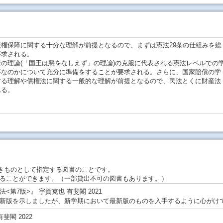
権保障に関する十分な理解が前提となるので、まずは憲法29条の仕組みを総
要求される。
の理論(「国王は悪をなしえず」の理論)の克服に代表される憲法レベルでの
要なのかについて充分に準備をすることが要求される。さらに、国家賠償の学
する理解や債権法に関する一般的な理解が前提となるので、民法とくに財産法
れる。
きものとして指定する図書のことです。
ることができます。（一部貸出不可の図書もあります。）
第7版>』 宇賀克也 有斐閣 2021
新版を示しましたが、新学期において最新版のものを入手するように心がけ
斐閣 2022