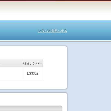
シラバス参照へ戻る
名
科目ナンバー
LG3302