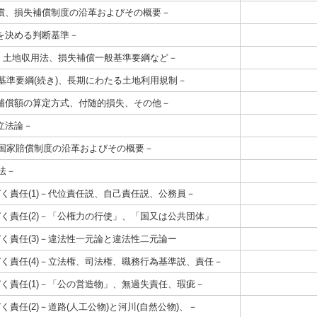
償、損失補償制度の沿革およびその概要－
を決める判断基準－
3項、土地収用法、損失補償一般基準要綱など－
般基準要綱(続き)、長期にわたる土地利用規制－
補償額の算定方式、付随的損失、その他－
立法論－
、国家賠償制度の沿革およびその概要－
法－
く責任(1)－代位責任説、自己責任説、公務員－
く責任(2)－「公権力の行使」、「国又は公共団体」
く責任(3)－違法性一元論と違法性二元論ー
く責任(4)－立法権、司法権、職務行為基準説、責任－
く責任(1)－「公の営造物」、無過失責任、瑕疵－
責任(2)－道路(人工公物)と河川(自然公物)、－