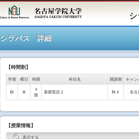
シラバ
シラバス 詳細
【時間割】
学期
曜日
時限
科目名
開講期
キャン
４
秋
木
基礎英語２
秋Ａ
名古
限
【授業情報】
表示する