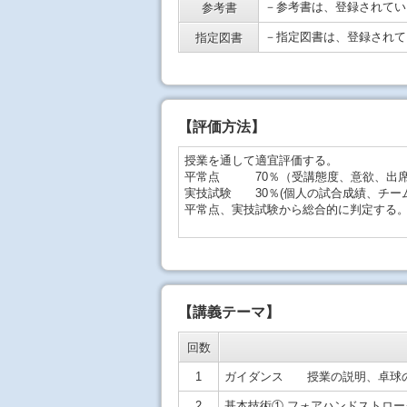
－参考書は、登録されてい
参考書
－指定図書は、登録されて
指定図書
【
評価方法
】
授業を通して適宜評価する。
平常点 70％（受講態度、意欲、出
実技試験 30％(個人の試合成績、チー
平常点、実技試験から総合的に判定する
【講義テーマ】
回数
1
ガイダンス 授業の説明、卓球
2
基本技術① フォアハンドストロー