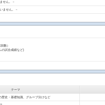
ません。－
いません。－
席回数）
ムの試合成績など)
。
テーマ
の歴史・基礎知識、グループ分けなど
ク