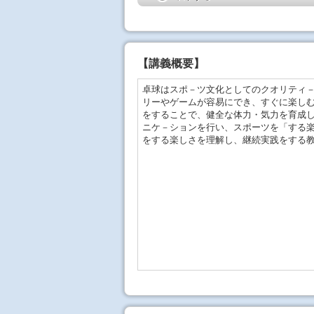
【
講義概要
】
卓球はスポ－ツ文化としてのクオリティ
リーやゲームが容易にでき、すぐに楽し
をすることで、健全な体力・気力を育成
ニケ－ションを行い、スポーツを「する
をする楽しさを理解し、継続実践をする