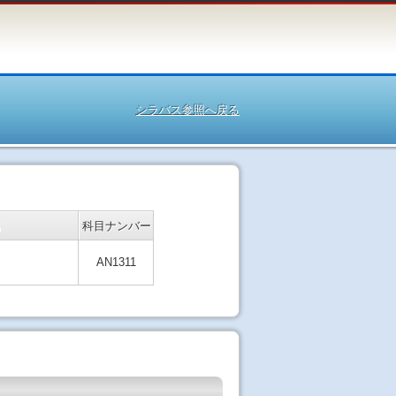
シラバス参照へ戻る
名
科目ナンバー
AN1311