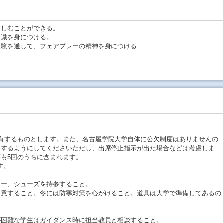
楽しむことができる。
知識を身につける。
経験を通して、フェアプレーの精神を身につける
有するものとします。また、名古屋学院大学自体に公欠制度はありませんの
出するようにしてくださいただし、出席停止指示が出た場合などは考慮しま
も5回のうちに含まれます。
す。
アー、シューズを持参すること。
用意すること。冬には防寒対策を心がけること。道具は大学で準備してあるの
が困難な学生はガイダンス時に担当教員と相談すること。