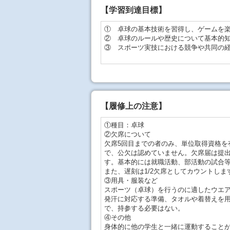
【学習到達目標】
① 卓球の基本技術を習得し、ゲームを
② 卓球のルールや歴史について基本的
③ スポーツ実技における競争や共同の
【
履修上の注意
】
①種目：卓球
②欠席について
欠席5回目までの者のみ、単位取得資格を
で、公欠は認めていません。欠席届は提
す。基本的には就職活動、部活動の試合等
また、遅刻は1/2欠席としてカウントしま
③用具・服装など
スポーツ（卓球）を行うのに適したウエ
発汗に対応する準備、タオルや着替えを
で、持参する必要はない。
④その他
身体的に他の学生と一緒に運動すること