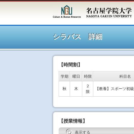
シラ
シラバス 詳細
【時間割】
学期
曜日
時限
科目名
２
秋
木
【教養】スポーツ初級
限
【授業情報】
表示する