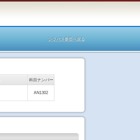
シラバス参照へ戻る
名
科目ナンバー
AN1302