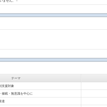
いません。－
テーマ
別支援対象
・催眠・無意識を中心に
発達