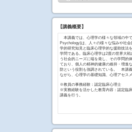
【
講義概要
】
本講義では、心理学の様々な領域の中でも、
Psychology)は、人々の様々な悩
学的研究知見と臨床心理学的な援助技法
学問である。臨床心理学は2度の世界大戦
う社会的ニーズに端を発し、その学問的
ており、個人の精神的健康の維持・増進
防という役割も強調されている。 本講
ながら、心理学の基礎知識、心理アセス
※教員の事務経験：認定臨床心理士
※実務経験を活かした教育内容：認定臨
講義を行う。