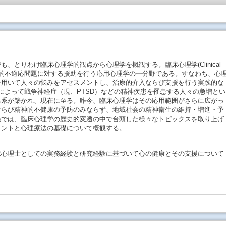
とりわけ臨床心理学的観点から心理学を概観する。臨床心理学(Clinical
みや社会的不適応問題に対する援助を行う応用心理学の一分野である。すなわち、心
を用いて人々の悩みをアセスメントし、治療的介入ならび支援を行う実践的な
によって戦争神経症（現、PTSD）などの精神疾患を罹患する人々の急増とい
体系が築かれ、現在に至る。昨今、臨床心理学はその応用範囲がさらに広がっ
ならび精神的不健康の予防のみならず、地域社会の精神衛生の維持・増進・予
義では、臨床心理学の歴史的変遷の中で台頭した様々なトピックスを取り上げ
メントと心理療法の基礎について概観する。
床心理士としての実務経験と研究経験に基づいて心の健康とその支援について