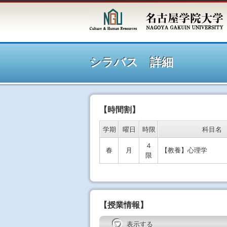
シラ
シラバス 詳細
【時間割】
学期
曜日
時限
科目名
４
春
月
【教養】心理学
限
【授業情報】
表示する