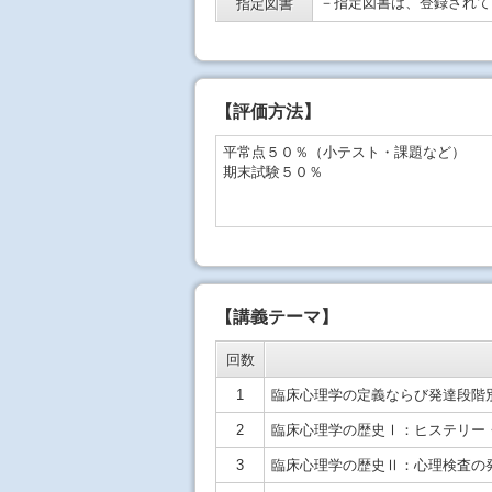
－指定図書は、登録されて
指定図書
【
評価方法
】
平常点５０％（小テスト・課題など）
期末試験５０％
【講義テーマ】
回数
1
臨床心理学の定義ならび発達段階
2
臨床心理学の歴史Ⅰ：ヒステリー
3
臨床心理学の歴史Ⅱ：心理検査の