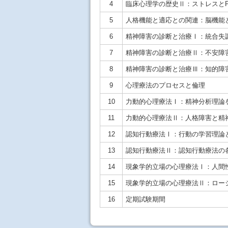
4
臨床心理学の歴史Ⅱ：ストレスとP
5
人格機能と適応との関連：脳機能
6
精神障害の診断と治療Ⅰ：統合失
7
精神障害の診断と治療Ⅱ：不安障
8
精神障害の診断と治療Ⅲ：知的障
9
心理療法のプロセスと倫理
10
力動的心理療法Ⅰ：精神分析理論
11
力動的心理療法Ⅱ：人格障害と精
12
認知行動療法Ⅰ：行動の学習理論
13
認知行動療法Ⅱ：認知行動療法の
14
現象学的立場の心理療法Ⅰ：人間
15
現象学的立場の心理療法Ⅱ：ロー
16
定期試験期間