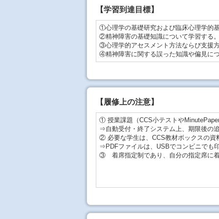
【学習到達目標】
①心理学の基礎研究および臨床心理学的
②精神障害の基礎知識について学習する
③心理学的アセスメント方法ならび支援
④精神障害に関する誤った知識や偏見に
【
履修上の注意
】
① 授業課題（CCS小テストやMinute
⇒自動受付・終了システム上、期限後の
② 必要な学生は、CCS教材ボックスの
⇒PDFファイルは、USBでコンビニでも
③ 着席指定制であり、自分の指定席に