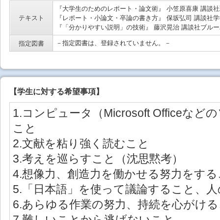
『大学生のためのレポート・論文術』 小笠原喜康 講談社現
テキスト
『レポート・小論文・卒論の書き方』 保坂弘司 講談社学術
『「分かりやすい説明」の技術』 藤沢晃治 講談社ブルーバ
－指定図書は、登録されていません。－
指定図書
【
学生に対する希望事項
】
1.コンピュータ（Microsoft Offic
こと
2.文献を粘り強く読むこと
3.考えを巡らすこと（沈思黙考）
4.想像力、創造力を働かせる努力をする
5.「日本語」を使って議論すること、
6.あらゆる作業の努力、持続を心がけ
7.難しいことから逃げないこと