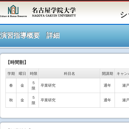
シラバ
演習指導概要 詳細
【時間割】
学期
曜日
時限
科目名
開講期
キャン
５
春
金
卒業研究
通年
瀬
限
５
秋
金
卒業研究
通年
瀬
限